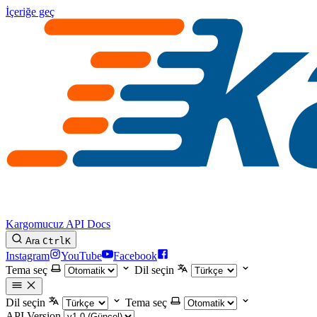
İçeriğe geç
Kargomucuz API Docs
Ara
Ctrl
K
Instagram
YouTube
Facebook
Tema seç
Dil seçin
Dil seçin
Tema seç
API Version