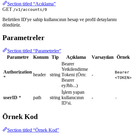
Section titled “Açıklama”
GET
/v1/accounts/0
Belirtilen ID'ye sahip kullanıcının hesap ve profil detaylarını
döndürür.
Parametreler
Section titled “Parametreler”
Parametre
Konum
Tip
Açıklama
Varsayılan
Örnek
Bearer
Yetkilendirme
Authorization
Bearer
header
string
Tokeni (Örn:
-
*
<TOKEN>
Bearer
eyJhb...)
İşlem yapan
userID
*
path
string
kullanıcının
-
-
ID'si.
Örnek Kod
Section titled “Örnek Kod”