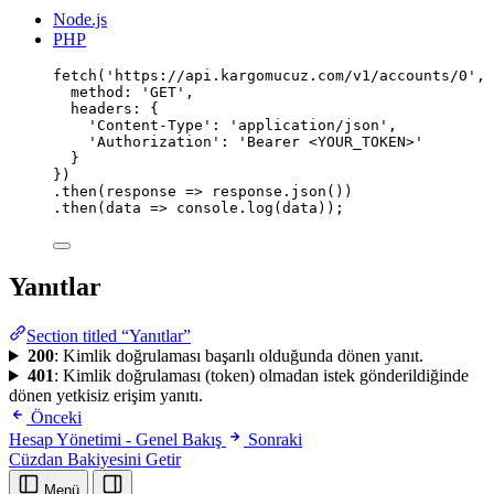
Node.js
PHP
fetch
(
'
https://api.kargomucuz.com/v1/accounts/0
'
, 
method
:
'
GET
'
,
headers
:
 {
'
Content-Type
'
:
'
application/json
'
,
'
Authorization
'
:
'
Bearer <YOUR_TOKEN>
'
}
})
.
then
(
response
=>
 response.
json
())
.
then
(
data
=>
 console.
log
(data));
Yanıtlar
Section titled “Yanıtlar”
200
: Kimlik doğrulaması başarılı olduğunda dönen yanıt.
401
: Kimlik doğrulaması (token) olmadan istek gönderildiğinde
dönen yetkisiz erişim yanıtı.
Önceki
Hesap Yönetimi - Genel Bakış
Sonraki
Cüzdan Bakiyesini Getir
Menü