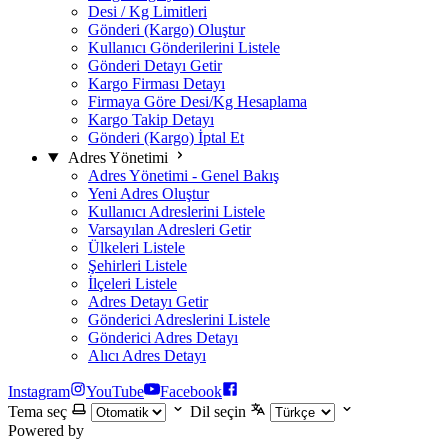
Desi / Kg Limitleri
Gönderi (Kargo) Oluştur
Kullanıcı Gönderilerini Listele
Gönderi Detayı Getir
Kargo Firması Detayı
Firmaya Göre Desi/Kg Hesaplama
Kargo Takip Detayı
Gönderi (Kargo) İptal Et
Adres Yönetimi
Adres Yönetimi - Genel Bakış
Yeni Adres Oluştur
Kullanıcı Adreslerini Listele
Varsayılan Adresleri Getir
Ülkeleri Listele
Şehirleri Listele
İlçeleri Listele
Adres Detayı Getir
Gönderici Adreslerini Listele
Gönderici Adres Detayı
Alıcı Adres Detayı
Instagram
YouTube
Facebook
Tema seç
Dil seçin
Powered by