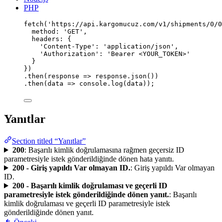
PHP
fetch
(
'
https://api.kargomucuz.com/v1/shipments/0/0
method
:
'
GET
'
,
headers
:
 {
'
Content-Type
'
:
'
application/json
'
,
'
Authorization
'
:
'
Bearer <YOUR_TOKEN>
'
}
})
.
then
(
response
=>
 response.
json
())
.
then
(
data
=>
 console.
log
(data));
Yanıtlar
Section titled “Yanıtlar”
200
: Başarılı kimlik doğrulamasına rağmen geçersiz ID
parametresiyle istek gönderildiğinde dönen hata yanıtı.
200 - Giriş yapıldı Var olmayan ID.
: Giriş yapıldı Var olmayan
ID.
200 - Başarılı kimlik doğrulaması ve geçerli ID
parametresiyle istek gönderildiğinde dönen yanıt.
: Başarılı
kimlik doğrulaması ve geçerli ID parametresiyle istek
gönderildiğinde dönen yanıt.