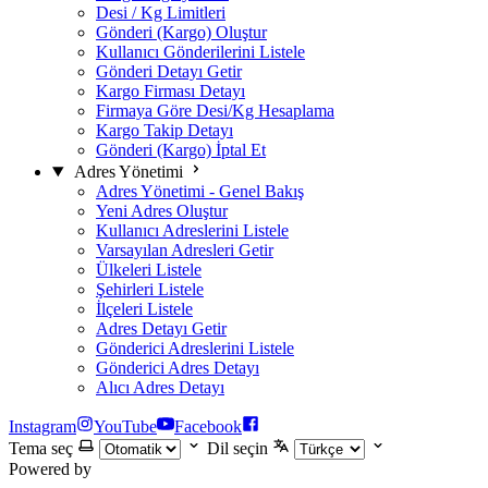
Desi / Kg Limitleri
Gönderi (Kargo) Oluştur
Kullanıcı Gönderilerini Listele
Gönderi Detayı Getir
Kargo Firması Detayı
Firmaya Göre Desi/Kg Hesaplama
Kargo Takip Detayı
Gönderi (Kargo) İptal Et
Adres Yönetimi
Adres Yönetimi - Genel Bakış
Yeni Adres Oluştur
Kullanıcı Adreslerini Listele
Varsayılan Adresleri Getir
Ülkeleri Listele
Şehirleri Listele
İlçeleri Listele
Adres Detayı Getir
Gönderici Adreslerini Listele
Gönderici Adres Detayı
Alıcı Adres Detayı
Instagram
YouTube
Facebook
Tema seç
Dil seçin
Powered by