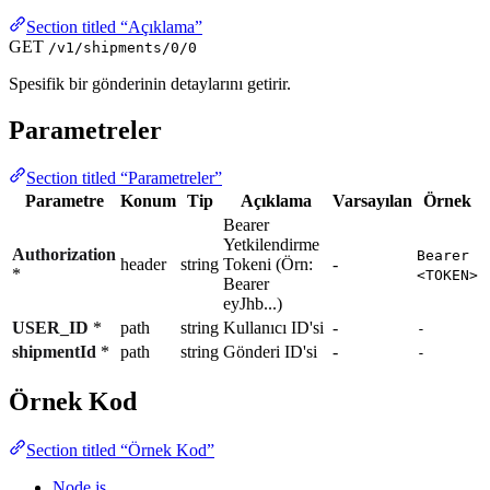
Section titled “Açıklama”
GET
/v1/shipments/0/0
Spesifik bir gönderinin detaylarını getirir.
Parametreler
Section titled “Parametreler”
Parametre
Konum
Tip
Açıklama
Varsayılan
Örnek
Bearer
Yetkilendirme
Authorization
Bearer
header
string
Tokeni (Örn:
-
*
<TOKEN>
Bearer
eyJhb...)
USER_ID
*
path
string
Kullanıcı ID'si
-
-
shipmentId
*
path
string
Gönderi ID'si
-
-
Örnek Kod
Section titled “Örnek Kod”
Node.js