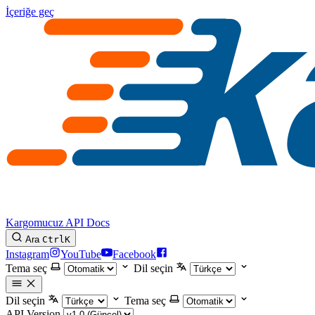
İçeriğe geç
Kargomucuz API Docs
Ara
Ctrl
K
Instagram
YouTube
Facebook
Tema seç
Dil seçin
Dil seçin
Tema seç
API Version