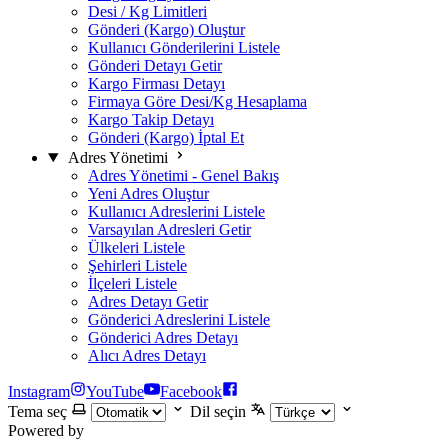
Desi / Kg Limitleri
Gönderi (Kargo) Oluştur
Kullanıcı Gönderilerini Listele
Gönderi Detayı Getir
Kargo Firması Detayı
Firmaya Göre Desi/Kg Hesaplama
Kargo Takip Detayı
Gönderi (Kargo) İptal Et
Adres Yönetimi
Adres Yönetimi - Genel Bakış
Yeni Adres Oluştur
Kullanıcı Adreslerini Listele
Varsayılan Adresleri Getir
Ülkeleri Listele
Şehirleri Listele
İlçeleri Listele
Adres Detayı Getir
Gönderici Adreslerini Listele
Gönderici Adres Detayı
Alıcı Adres Detayı
Instagram
YouTube
Facebook
Tema seç
Dil seçin
Powered by