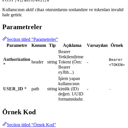
/v1/auth/exit/0
Kullanıcının aktif cihaz oturumlarını sonlandırır ve tokenları invalid
hale getirir.
Parametreler
Section titled “Parametreler”
Parametre
Konum
Tip
Açıklama
Varsayılan
Örnek
Bearer
Yetkilendirme
Authorization
Bearer
header
string
Tokeni (Örn:
-
*
<TOKEN>
Bearer
eyJhb...)
İşlem yapan
kullanıcının
USER_ID
*
path
string
kimlik (ID)
-
-
değeri. UUID
formatındadır.
Örnek Kod
Section titled “Örnek Kod”