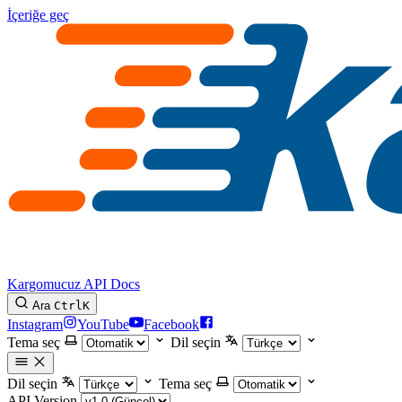
İçeriğe geç
Kargomucuz API Docs
Ara
Ctrl
K
Instagram
YouTube
Facebook
Tema seç
Dil seçin
Dil seçin
Tema seç
API Version