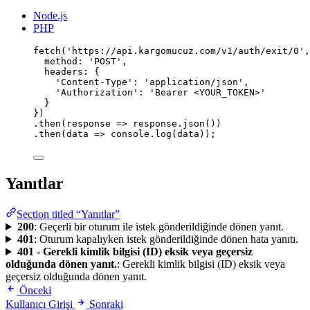
Node.js
PHP
fetch
(
'
https://api.kargomucuz.com/v1/auth/exit/0
'
,
method
:
'
POST
'
,
headers
:
 {
'
Content-Type
'
:
'
application/json
'
,
'
Authorization
'
:
'
Bearer <YOUR_TOKEN>
'
}
})
.
then
(
response
=>
 response.
json
())
.
then
(
data
=>
 console.
log
(data));
Yanıtlar
Section titled “Yanıtlar”
200
: Geçerli bir oturum ile istek gönderildiğinde dönen yanıt.
401
: Oturum kapalıyken istek gönderildiğinde dönen hata yanıtı.
401 - Gerekli kimlik bilgisi (ID) eksik veya geçersiz
olduğunda dönen yanıt.
: Gerekli kimlik bilgisi (ID) eksik veya
geçersiz olduğunda dönen yanıt.
Önceki
Kullanıcı Girişi
Sonraki