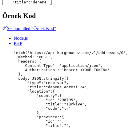
Örnek Kod
Section titled “Örnek Kod”
Node.js
PHP
fetch
(
'
https://api.kargomucuz.com/v1/addresses/0
'
,
method
:
'
POST
'
,
headers
:
 {
'
Content-Type
'
:
'
application/json
'
,
'
Authorization
'
:
'
Bearer <YOUR_TOKEN>
'
},
body
:
JSON
.
stringify
({
"
type
"
:
"
receiver
"
,
"
title
"
:
"
deneme adresi 24
"
,
"
location
"
:
{
"
country
"
:
{
"
id
"
:
"
298795
"
,
"
title
"
:
"
Türkiye
"
,
"
code
"
:
"
tr
"
},
"
province
"
:
{
"
id
"
:
""
,
"
title
"
:
""
,