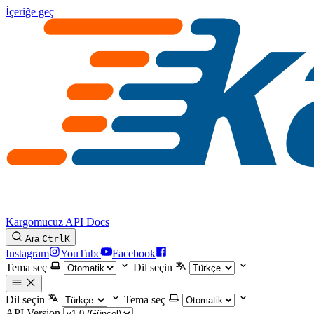
İçeriğe geç
Kargomucuz API Docs
Ara
Ctrl
K
Instagram
YouTube
Facebook
Tema seç
Dil seçin
Dil seçin
Tema seç
API Version