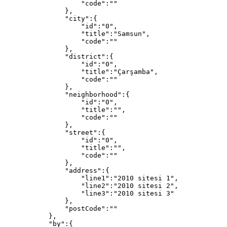
"
code
"
:
""
},
"
city
"
:
{
"
id
"
:
"
0
"
,
"
title
"
:
"
Samsun
"
,
"
code
"
:
""
},
"
district
"
:
{
"
id
"
:
"
0
"
,
"
title
"
:
"
Çarşamba
"
,
"
code
"
:
""
},
"
neighborhood
"
:
{
"
id
"
:
"
0
"
,
"
title
"
:
""
,
"
code
"
:
""
},
"
street
"
:
{
"
id
"
:
"
0
"
,
"
title
"
:
""
,
"
code
"
:
""
},
"
address
"
:
{
"
line1
"
:
"
2010 sitesi 1
"
,
"
line2
"
:
"
2010 sitesi 2
"
,
"
line3
"
:
"
2010 sitesi 3
"
},
"
postCode
"
:
""
},
"
by
"
:
{