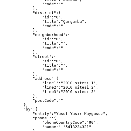
"
code
"
:
""
},
"
district
"
:
{
"
id
"
:
"
0
"
,
"
title
"
:
"
Çarşamba
"
,
"
code
"
:
""
},
"
neighborhood
"
:
{
"
id
"
:
"
0
"
,
"
title
"
:
""
,
"
code
"
:
""
},
"
street
"
:
{
"
id
"
:
"
0
"
,
"
title
"
:
""
,
"
code
"
:
""
},
"
address
"
:
{
"
line1
"
:
"
2010 sitesi 1
"
,
"
line2
"
:
"
2010 sitesi 2
"
,
"
line3
"
:
"
2010 sitesi 3
"
},
"
postCode
"
:
""
},
"
by
"
:
{
"
entity
"
:
"
Yusuf Yasir Kaygusuz
"
,
"
phone1
"
:
{
"
phoneCountryCode
"
:
"
90
"
,
"
number
"
:
"
5413234321
"