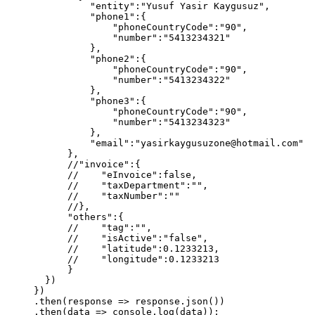
"
entity
"
:
"
Yusuf Yasir Kaygusuz
"
,
"
phone1
"
:
{
"
phoneCountryCode
"
:
"
90
"
,
"
number
"
:
"
5413234321
"
},
"
phone2
"
:
{
"
phoneCountryCode
"
:
"
90
"
,
"
number
"
:
"
5413234322
"
},
"
phone3
"
:
{
"
phoneCountryCode
"
:
"
90
"
,
"
number
"
:
"
5413234323
"
},
"
email
"
:
"
yasirkaygusuzone@hotmail.com
"
},
//"invoice":{
//    "eInvoice":false,
//    "taxDepartment":"",
//    "taxNumber":""
//},
"
others
"
:
{
//    "tag":"",
//    "isActive":"false",
//    "latitude":0.1233213,
//    "longitude":0.1233213
}
})
})
.
then
(
response
=>
 response.
json
())
.
then
(
data
=>
 console.
log
(data));