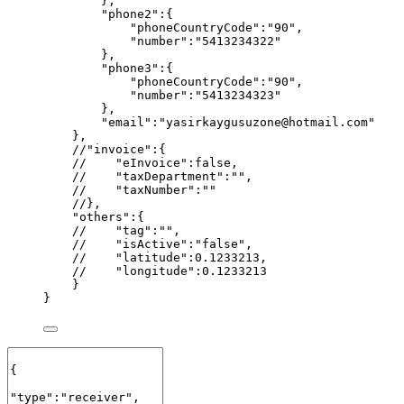
},
"
phone2
"
:
{
"
phoneCountryCode
"
:
"
90
"
,
"
number
"
:
"
5413234322
"
},
"
phone3
"
:
{
"
phoneCountryCode
"
:
"
90
"
,
"
number
"
:
"
5413234323
"
},
"
email
"
:
"
yasirkaygusuzone@hotmail.com
"
},
//"invoice":{
//    "eInvoice":false,
//    "taxDepartment":"",
//    "taxNumber":""
//},
"
others
"
:
{
//    "tag":"",
//    "isActive":"false",
//    "latitude":0.1233213,
//    "longitude":0.1233213
}
}