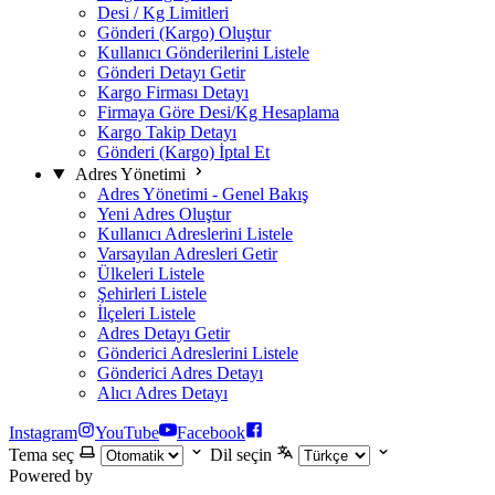
Desi / Kg Limitleri
Gönderi (Kargo) Oluştur
Kullanıcı Gönderilerini Listele
Gönderi Detayı Getir
Kargo Firması Detayı
Firmaya Göre Desi/Kg Hesaplama
Kargo Takip Detayı
Gönderi (Kargo) İptal Et
Adres Yönetimi
Adres Yönetimi - Genel Bakış
Yeni Adres Oluştur
Kullanıcı Adreslerini Listele
Varsayılan Adresleri Getir
Ülkeleri Listele
Şehirleri Listele
İlçeleri Listele
Adres Detayı Getir
Gönderici Adreslerini Listele
Gönderici Adres Detayı
Alıcı Adres Detayı
Instagram
YouTube
Facebook
Tema seç
Dil seçin
Powered by