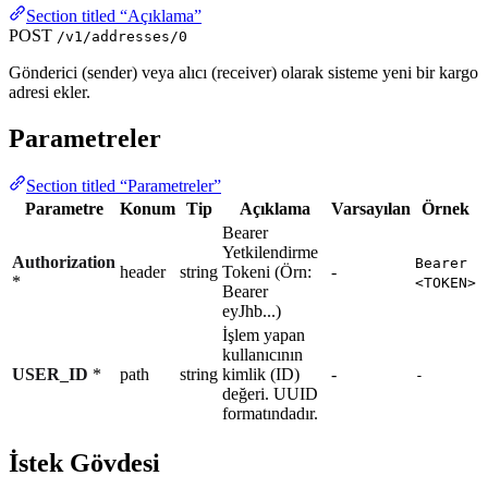
Section titled “Açıklama”
POST
/v1/addresses/0
Gönderici (sender) veya alıcı (receiver) olarak sisteme yeni bir kargo
adresi ekler.
Parametreler
Section titled “Parametreler”
Parametre
Konum
Tip
Açıklama
Varsayılan
Örnek
Bearer
Yetkilendirme
Authorization
Bearer
header
string
Tokeni (Örn:
-
*
<TOKEN>
Bearer
eyJhb...)
İşlem yapan
kullanıcının
USER_ID
*
path
string
kimlik (ID)
-
-
değeri. UUID
formatındadır.
İstek Gövdesi