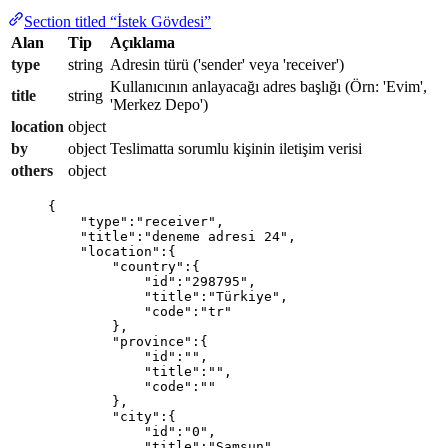
Section titled “İstek Gövdesi”
Alan
Tip
Açıklama
type
string
Adresin türü ('sender' veya 'receiver')
Kullanıcının anlayacağı adres başlığı (Örn: 'Evim',
title
string
'Merkez Depo')
location
object
by
object
Teslimatta sorumlu kişinin iletişim verisi
others
object
{
"
type
"
:
"
receiver
"
,
"
title
"
:
"
deneme adresi 24
"
,
"
location
"
:
{
"
country
"
:
{
"
id
"
:
"
298795
"
,
"
title
"
:
"
Türkiye
"
,
"
code
"
:
"
tr
"
},
"
province
"
:
{
"
id
"
:
""
,
"
title
"
:
""
,
"
code
"
:
""
},
"
city
"
:
{
"
id
"
:
"
0
"
,
"
title
"
:
"
Samsun
"
,