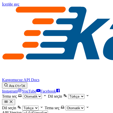
İçeriğe geç
Kargomucuz API Docs
Ara
Ctrl
K
Instagram
YouTube
Facebook
Tema seç
Dil seçin
Dil seçin
Tema seç
API Version