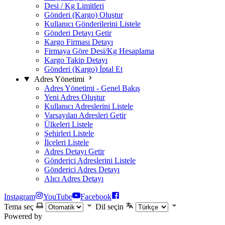
Desi / Kg Limitleri
Gönderi (Kargo) Oluştur
Kullanıcı Gönderilerini Listele
Gönderi Detayı Getir
Kargo Firması Detayı
Firmaya Göre Desi/Kg Hesaplama
Kargo Takip Detayı
Gönderi (Kargo) İptal Et
Adres Yönetimi
Adres Yönetimi - Genel Bakış
Yeni Adres Oluştur
Kullanıcı Adreslerini Listele
Varsayılan Adresleri Getir
Ülkeleri Listele
Şehirleri Listele
İlçeleri Listele
Adres Detayı Getir
Gönderici Adreslerini Listele
Gönderici Adres Detayı
Alıcı Adres Detayı
Instagram
YouTube
Facebook
Tema seç
Dil seçin
Powered by