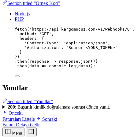
Section titled “Örnek Kod”
Node.js
PHP
fetch
(
'
https://api.kargomucuz.com/v1/webhooks/0
'
, 
method
:
'
GET
'
,
headers
:
 {
'
Content-Type
'
:
'
application/json
'
,
'
Authorization
'
:
'
Bearer <YOUR_TOKEN>
'
}
})
.
then
(
response
=>
 response.
json
())
.
then
(
data
=>
 console.
log
(data));
Yanıtlar
Section titled “Yanıtlar”
200
: Başarılı kimlik doğrulaması sonrası dönen yanıt.
Önceki
Faturaları Listele
Sonraki
Fatura Detayı Getir
Menü