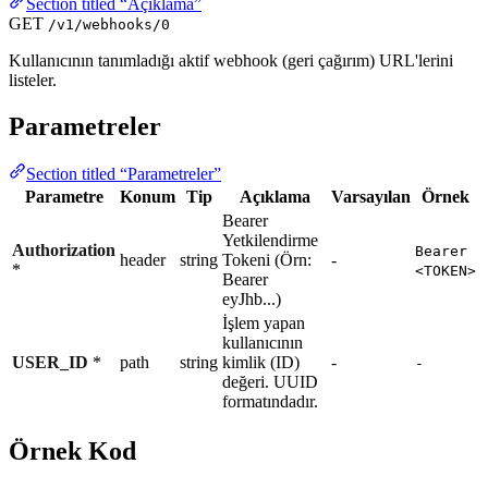
Section titled “Açıklama”
GET
/v1/webhooks/0
Kullanıcının tanımladığı aktif webhook (geri çağırım) URL'lerini
listeler.
Parametreler
Section titled “Parametreler”
Parametre
Konum
Tip
Açıklama
Varsayılan
Örnek
Bearer
Yetkilendirme
Authorization
Bearer
header
string
Tokeni (Örn:
-
*
<TOKEN>
Bearer
eyJhb...)
İşlem yapan
kullanıcının
USER_ID
*
path
string
kimlik (ID)
-
-
değeri. UUID
formatındadır.
Örnek Kod