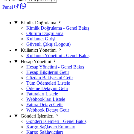
Panel
Kimlik Doğrulama
Kimlik Doğrulama - Genel Bakış
Oturum Doğrulama
Kullanıcı Girişi
Güvenli Çıkış (Logout)
Kullanıcı Yönetimi
Kullanıcı Yönetimi - Genel Bakış
Hesap Yönetimi
Hesap Yönetimi - Genel Bakış
Hesap Bilgilerini Getir
Cüzdan Bakiyesini Getir
Tüm Ödemeleri Listele
Ödeme Detayını Getir
Faturaları Listele
Webhook'ları Listele
Fatura Detayı Getir
Webhook Detayı Getir
Gönderi İşlemleri
Gönderi İşlemleri - Genel Bakış
Kargo Sağlayıcı Enumları
Kargo Sağlayıcıları