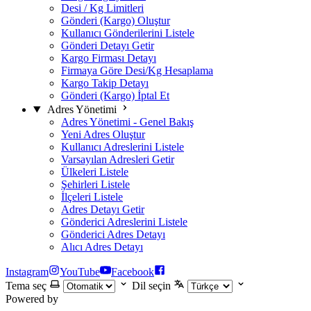
Desi / Kg Limitleri
Gönderi (Kargo) Oluştur
Kullanıcı Gönderilerini Listele
Gönderi Detayı Getir
Kargo Firması Detayı
Firmaya Göre Desi/Kg Hesaplama
Kargo Takip Detayı
Gönderi (Kargo) İptal Et
Adres Yönetimi
Adres Yönetimi - Genel Bakış
Yeni Adres Oluştur
Kullanıcı Adreslerini Listele
Varsayılan Adresleri Getir
Ülkeleri Listele
Şehirleri Listele
İlçeleri Listele
Adres Detayı Getir
Gönderici Adreslerini Listele
Gönderici Adres Detayı
Alıcı Adres Detayı
Instagram
YouTube
Facebook
Tema seç
Dil seçin
Powered by