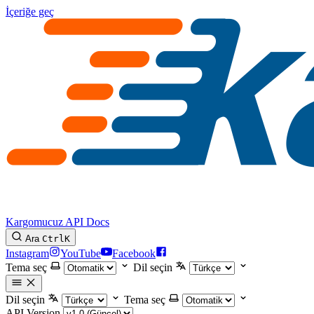
İçeriğe geç
Kargomucuz API Docs
Ara
Ctrl
K
Instagram
YouTube
Facebook
Tema seç
Dil seçin
Dil seçin
Tema seç
API Version