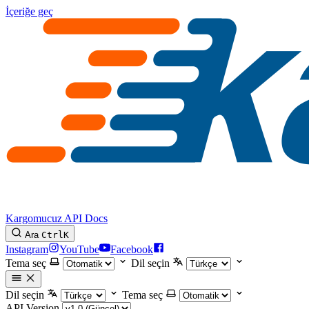
İçeriğe geç
Kargomucuz API Docs
Ara
Ctrl
K
Instagram
YouTube
Facebook
Tema seç
Dil seçin
Dil seçin
Tema seç
API Version