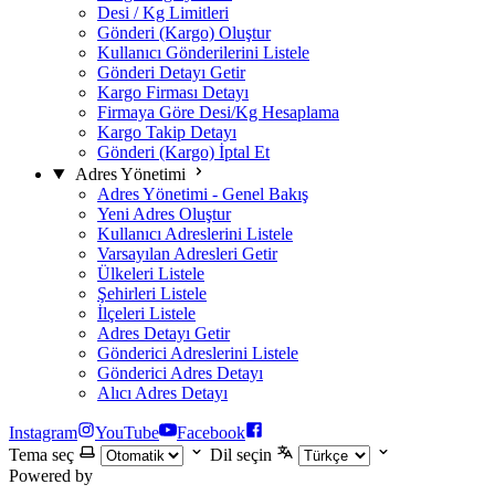
Desi / Kg Limitleri
Gönderi (Kargo) Oluştur
Kullanıcı Gönderilerini Listele
Gönderi Detayı Getir
Kargo Firması Detayı
Firmaya Göre Desi/Kg Hesaplama
Kargo Takip Detayı
Gönderi (Kargo) İptal Et
Adres Yönetimi
Adres Yönetimi - Genel Bakış
Yeni Adres Oluştur
Kullanıcı Adreslerini Listele
Varsayılan Adresleri Getir
Ülkeleri Listele
Şehirleri Listele
İlçeleri Listele
Adres Detayı Getir
Gönderici Adreslerini Listele
Gönderici Adres Detayı
Alıcı Adres Detayı
Instagram
YouTube
Facebook
Tema seç
Dil seçin
Powered by