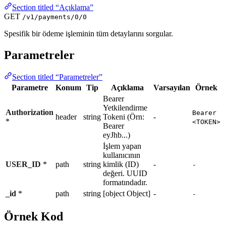
Section titled “Açıklama”
GET
/v1/payments/0/0
Spesifik bir ödeme işleminin tüm detaylarını sorgular.
Parametreler
Section titled “Parametreler”
Parametre
Konum
Tip
Açıklama
Varsayılan
Örnek
Bearer
Yetkilendirme
Authorization
Bearer
header
string
Tokeni (Örn:
-
*
<TOKEN>
Bearer
eyJhb...)
İşlem yapan
kullanıcının
USER_ID
*
path
string
kimlik (ID)
-
-
değeri. UUID
formatındadır.
_id
*
path
string
[object Object]
-
-
Örnek Kod