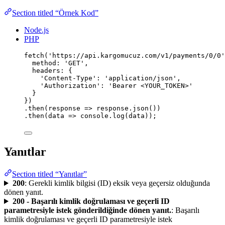
Section titled “Örnek Kod”
Node.js
PHP
fetch
(
'
https://api.kargomucuz.com/v1/payments/0/0
'
method
:
'
GET
'
,
headers
:
 {
'
Content-Type
'
:
'
application/json
'
,
'
Authorization
'
:
'
Bearer <YOUR_TOKEN>
'
}
})
.
then
(
response
=>
 response.
json
())
.
then
(
data
=>
 console.
log
(data));
Yanıtlar
Section titled “Yanıtlar”
200
: Gerekli kimlik bilgisi (ID) eksik veya geçersiz olduğunda
dönen yanıt.
200 - Başarılı kimlik doğrulaması ve geçerli ID
parametresiyle istek gönderildiğinde dönen yanıt.
: Başarılı
kimlik doğrulaması ve geçerli ID parametresiyle istek